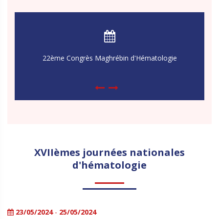
22ème Congrès Maghrébin d'Hématologie
C
XVIIèmes journées nationales
d'hématologie
Previous
Next
23/05/2024
-
25/05/2024